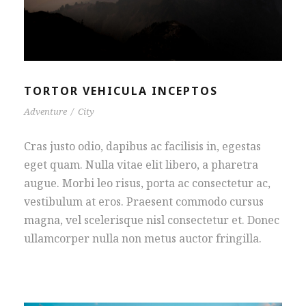
TORTOR VEHICULA INCEPTOS
Adventure
/
City
Cras justo odio, dapibus ac facilisis in, egestas
eget quam. Nulla vitae elit libero, a pharetra
augue. Morbi leo risus, porta ac consectetur ac,
vestibulum at eros. Praesent commodo cursus
magna, vel scelerisque nisl consectetur et. Donec
ullamcorper nulla non metus auctor fringilla.